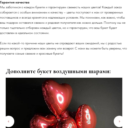
Гарантия качества
Мы заботимся о каждом букете и гарантируем свежесть наших цветов! Каждый заказ
собирается с особым вниманием к качеству – цветы поступают к нам от проверенных
поставщиков и всегда хранятся в надлежащих условиях. Мы понимаем, как важно, чтобы
ваш подарок оставался свежим и радовал получателя как можно дольше. Поэтому мы не
только тщательно отбираем каждый цветок, но и гарантируем, что ваш букет будет
доставлен в идеальном состоянии.
Если по какой-то причине наши цветы не оправдают ваших ожиданий, мы с радостью
решим вопрос и предложим вам замену или возврат. С нами вы можете быть уверены, что
получаете самые свежие и красивые букеты!
Дополните букет воздушными шарами: