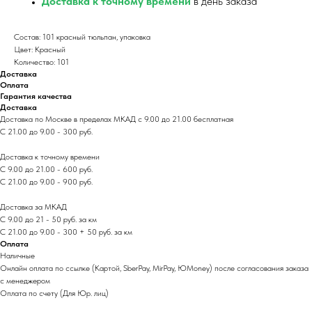
Доставка к точному времени
в день заказа
Состав: 101 красный тюльпан, упаковка
Цвет: Красный
Количество: 101
Доставка
Оплата
Гарантия качества
Доставка
Доставка по Москве в пределах МКАД с 9.00 до 21.00 бесплатная
С 21.00 до 9.00 - 300 руб.
Доставка к точному времени
С 9.00 до 21.00 - 600 руб.
С 21.00 до 9.00 - 900 руб.
Доставка за МКАД
С 9.00 до 21 - 50 руб. за км
С 21.00 до 9.00 - 300 + 50 руб. за км
Оплата
Наличные
Онлайн оплата по ссылке (Картой, SberPay, MirPay, ЮMoney) после согласования заказа
с менеджером
Оплата по счету (Для Юр. лиц)