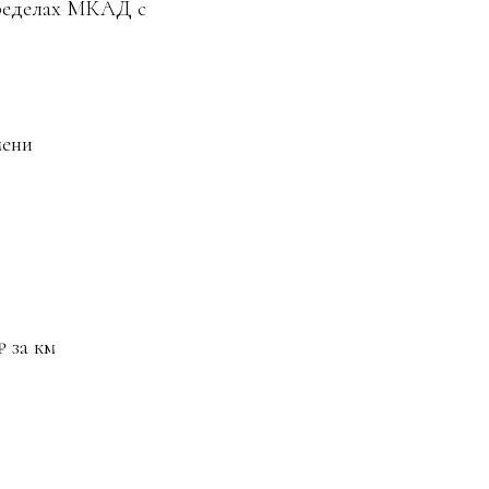
пределах МКАД с
мени
₽ за км