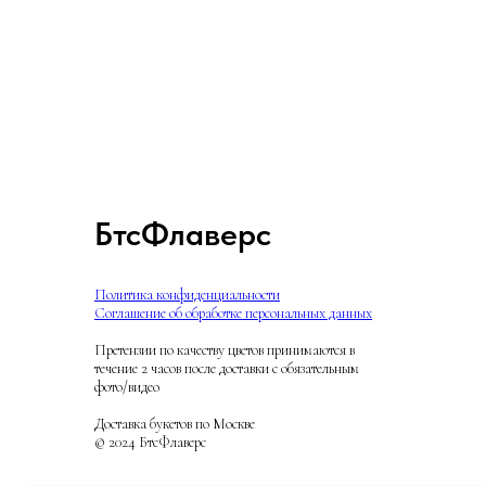
БтсФлаверс
Политика конфиденциальности
Соглашение об обработке персональных данных
Претензии по качеству цветов принимаются в
течение 2 часов после доставки с обязательным
фото/видео
Доставка букетов по Москве
© 2024 БтсФлаверс