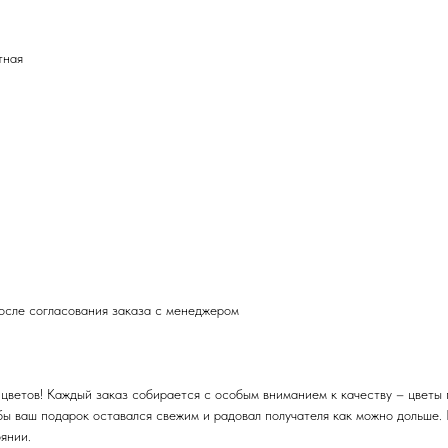
тная
после согласования заказа с менеджером
цветов! Каждый заказ собирается с особым вниманием к качеству – цветы 
бы ваш подарок оставался свежим и радовал получателя как можно дольше.
янии.