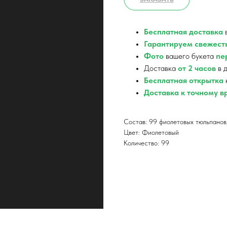
Бесплатная доставка
в
Гарантируем свежест
Фото
вашего букета
пер
Доставка
от 2 часов
в д
Бесплатная открытка
Доставка к точному 
Состав: 99 фиолетовых тюльпанов
Цвет: Фиолетовый
Количество: 99