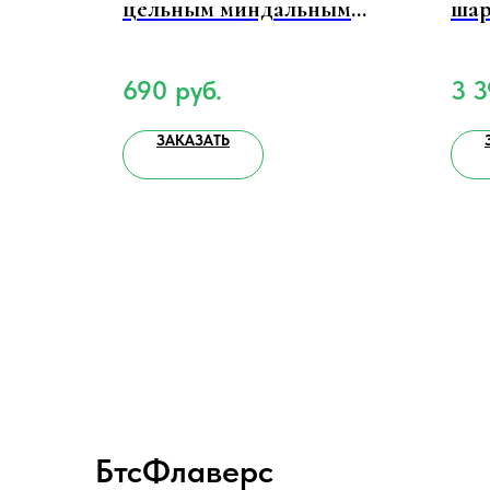
ами
цельным миндальным
шар
орехом в кокосовой
обсыпке 100 г.
690
руб.
3 
ЗАКАЗАТЬ
БтсФлаверс