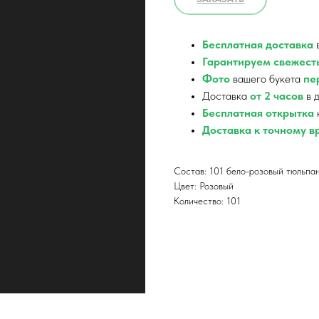
Бесплатная доставка
в
Гарантируем свежест
Фото
вашего букета
пер
Доставка
от 2 часов
в д
Бесплатная открытка
Доставка к точному 
Состав: 101 бело-розовый тюльпан
Цвет: Розовый
Количество: 101