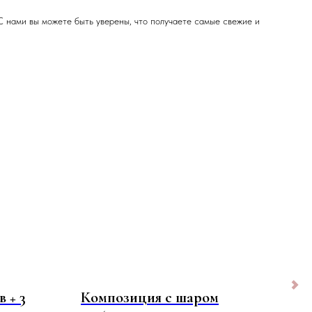
С нами вы можете быть уверены, что получаете самые свежие и
 + 3
Композиция с шаром
9 р