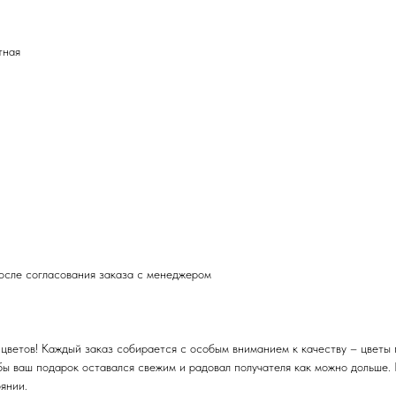
тная
после согласования заказа с менеджером
цветов! Каждый заказ собирается с особым вниманием к качеству – цветы 
бы ваш подарок оставался свежим и радовал получателя как можно дольше.
янии.