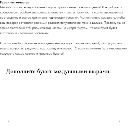
Гарантия качества
Мы заботимся о каждом букете и гарантируем свежесть наших цветов! Каждый заказ
собирается с особым вниманием к качеству – цветы поступают к нам от проверенных
поставщиков и всегда хранятся в надлежащих условиях. Мы понимаем, как важно, чтобы
ваш подарок оставался свежим и радовал получателя как можно дольше. Поэтому мы не
только тщательно отбираем каждый цветок, но и гарантируем, что ваш букет будет
доставлен в идеальном состоянии.
Если по какой-то причине наши цветы не оправдают ваших ожиданий, мы с радостью
решим вопрос и предложим вам замену или возврат. С нами вы можете быть уверены, что
получаете самые свежие и красивые букеты!
Дополните букет воздушными шарами: