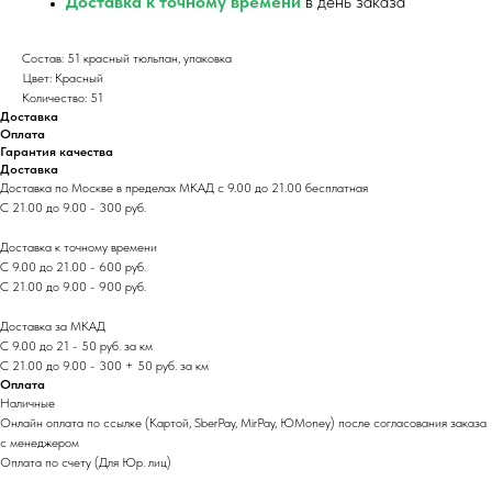
Доставка к точному времени
в день заказа
Состав: 51 красный тюльпан, упаковка
Цвет: Красный
Количество: 51
Доставка
Оплата
Гарантия качества
Доставка
Доставка по Москве в пределах МКАД с 9.00 до 21.00 бесплатная
С 21.00 до 9.00 - 300 руб.
Доставка к точному времени
С 9.00 до 21.00 - 600 руб.
С 21.00 до 9.00 - 900 руб.
Доставка за МКАД
С 9.00 до 21 - 50 руб. за км
С 21.00 до 9.00 - 300 + 50 руб. за км
Оплата
Наличные
Онлайн оплата по ссылке (Картой, SberPay, MirPay, ЮMoney) после согласования заказа
с менеджером
Оплата по счету (Для Юр. лиц)