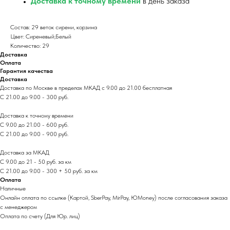
Доставка к точному времени
в день заказа
Состав: 29 веток сирени, корзина
Цвет: Сиреневый;Белый
Количество: 29
Доставка
Оплата
Гарантия качества
Доставка
Доставка по Москве в пределах МКАД с 9.00 до 21.00 бесплатная
С 21.00 до 9.00 - 300 руб.
Доставка к точному времени
С 9.00 до 21.00 - 600 руб.
С 21.00 до 9.00 - 900 руб.
Доставка за МКАД
С 9.00 до 21 - 50 руб. за км
С 21.00 до 9.00 - 300 + 50 руб. за км
Оплата
Наличные
Онлайн оплата по ссылке (Картой, SberPay, MirPay, ЮMoney) после согласования заказа
с менеджером
Оплата по счету (Для Юр. лиц)