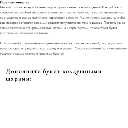
Гарантия качества
Мы заботимся о каждом букете и гарантируем свежесть наших цветов! Каждый заказ
собирается с особым вниманием к качеству – цветы поступают к нам от проверенных
поставщиков и всегда хранятся в надлежащих условиях. Мы понимаем, как важно, чтобы
ваш подарок оставался свежим и радовал получателя как можно дольше. Поэтому мы не
только тщательно отбираем каждый цветок, но и гарантируем, что ваш букет будет
доставлен в идеальном состоянии.
Если по какой-то причине наши цветы не оправдают ваших ожиданий, мы с радостью
решим вопрос и предложим вам замену или возврат. С нами вы можете быть уверены, что
получаете самые свежие и красивые букеты!
Дополните букет воздушными
шарами: