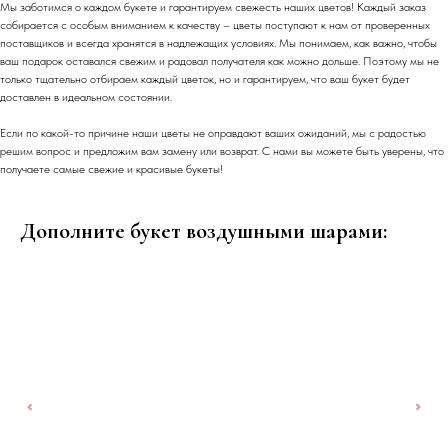
Мы заботимся о каждом букете и гарантируем свежесть наших цветов! Каждый заказ
собирается с особым вниманием к качеству – цветы поступают к нам от проверенных
поставщиков и всегда хранятся в надлежащих условиях. Мы понимаем, как важно, чтобы
ваш подарок оставался свежим и радовал получателя как можно дольше. Поэтому мы не
только тщательно отбираем каждый цветок, но и гарантируем, что ваш букет будет
доставлен в идеальном состоянии.
Если по какой-то причине наши цветы не оправдают ваших ожиданий, мы с радостью
решим вопрос и предложим вам замену или возврат. С нами вы можете быть уверены, что
получаете самые свежие и красивые букеты!
Дополните букет воздушными шарами: