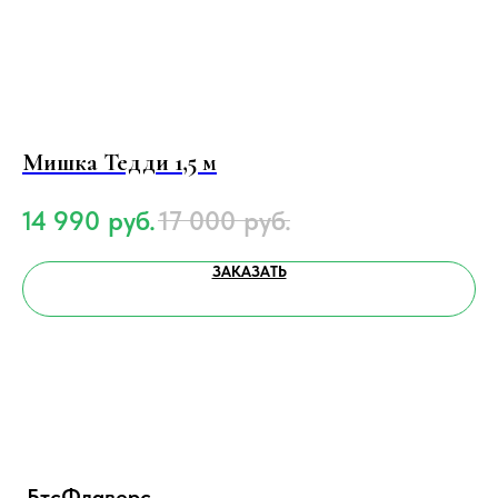
Мишка Тедди 1,5 м
К
14 990
руб.
17 000
руб.
3
ЗАКАЗАТЬ
БтсФлаверс