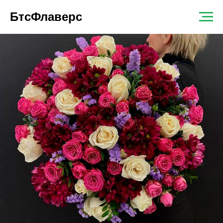
БтсФлаверс