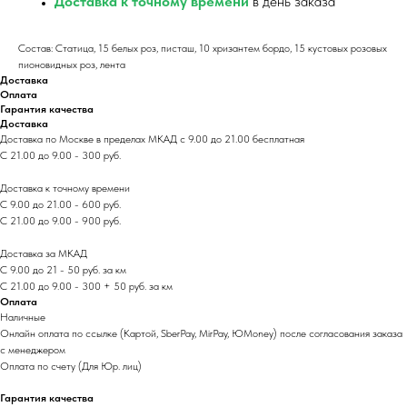
Доставка к точному времени
в день заказа
Состав: Статица, 15 белых роз, писташ, 10 хризантем бордо, 15 кустовых розовых
пионовидных роз, лента
Доставка
Оплата
Гарантия качества
Доставка
Доставка по Москве в пределах МКАД с 9.00 до 21.00 бесплатная
С 21.00 до 9.00 - 300 руб.
Доставка к точному времени
С 9.00 до 21.00 - 600 руб.
С 21.00 до 9.00 - 900 руб.
Доставка за МКАД
С 9.00 до 21 - 50 руб. за км
С 21.00 до 9.00 - 300 + 50 руб. за км
Оплата
Наличные
Онлайн оплата по ссылке (Картой, SberPay, MirPay, ЮMoney) после согласования заказа
с менеджером
Оплата по счету (Для Юр. лиц)
Гарантия качества