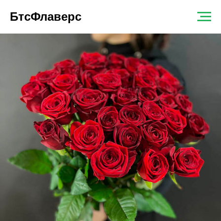
БтсФлаверс