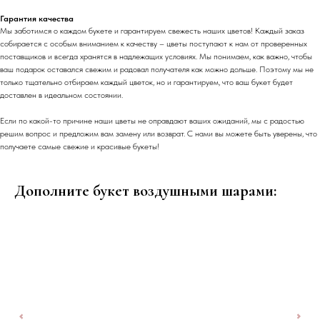
Гарантия качества
Мы заботимся о каждом букете и гарантируем свежесть наших цветов! Каждый заказ
собирается с особым вниманием к качеству – цветы поступают к нам от проверенных
поставщиков и всегда хранятся в надлежащих условиях. Мы понимаем, как важно, чтобы
ваш подарок оставался свежим и радовал получателя как можно дольше. Поэтому мы не
только тщательно отбираем каждый цветок, но и гарантируем, что ваш букет будет
доставлен в идеальном состоянии.
Если по какой-то причине наши цветы не оправдают ваших ожиданий, мы с радостью
решим вопрос и предложим вам замену или возврат. С нами вы можете быть уверены, что
получаете самые свежие и красивые букеты!
Дополните букет воздушными шарами: