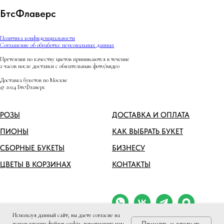
БтсФлаверс
Политика конфиденциальности
Соглашение об обработке персональных данных
Претензии по качеству цветов принимаются в течение
2 часов после доставки с обязательным фото/видео
Доставка букетов по Москве
© 2024 БтсФлаверс
РОЗЫ
ДОСТАВКА И ОПЛАТА
ПИОНЫ
КАК ВЫБРАТЬ БУКЕТ
СБОРНЫЕ БУКЕТЫ
БИЗНЕСУ
ЦВЕТЫ В КОРЗИНАХ
КОНТАКТЫ
Используя данный сайт, вы даете согласие на
Принять и закрыть
использование файлов cookie, помогающих нам