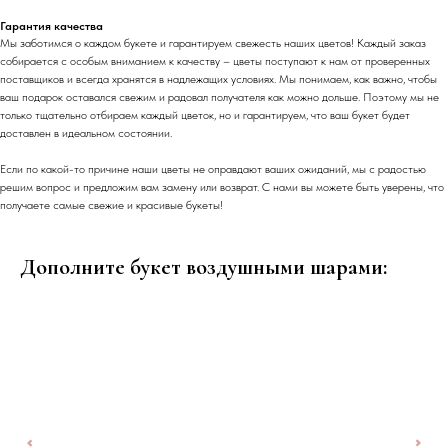
Гарантия качества
Мы заботимся о каждом букете и гарантируем свежесть наших цветов! Каждый заказ
собирается с особым вниманием к качеству – цветы поступают к нам от проверенных
поставщиков и всегда хранятся в надлежащих условиях. Мы понимаем, как важно, чтобы
ваш подарок оставался свежим и радовал получателя как можно дольше. Поэтому мы не
только тщательно отбираем каждый цветок, но и гарантируем, что ваш букет будет
доставлен в идеальном состоянии.
Если по какой-то причине наши цветы не оправдают ваших ожиданий, мы с радостью
решим вопрос и предложим вам замену или возврат. С нами вы можете быть уверены, что
получаете самые свежие и красивые букеты!
Дополните букет воздушными шарами: