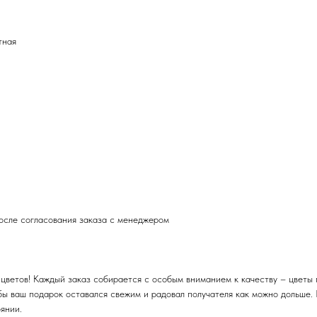
тная
после согласования заказа с менеджером
цветов! Каждый заказ собирается с особым вниманием к качеству – цветы 
бы ваш подарок оставался свежим и радовал получателя как можно дольше.
янии.