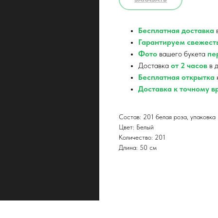
Бесплатная доставка
в
Гарантируем свежест
Фото
вашего букета
пер
Доставка
от 2 часов
в д
Бесплатная открытка
Доставка к точному 
Состав: 201 белая роза, упаковка
Цвет: Белый
Количество: 201
Длина: 50 см