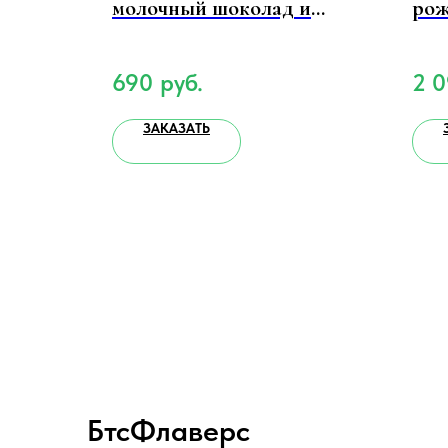
молочный шоколад и
рож
лесной орех 75 г.
690
руб.
2 
ЗАКАЗАТЬ
БтсФлаверс