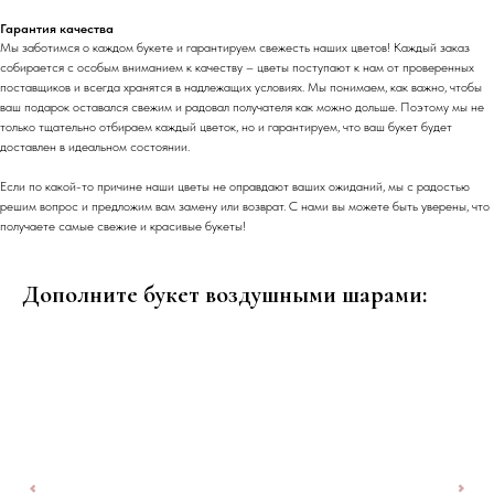
Гарантия качества
Мы заботимся о каждом букете и гарантируем свежесть наших цветов! Каждый заказ
собирается с особым вниманием к качеству – цветы поступают к нам от проверенных
поставщиков и всегда хранятся в надлежащих условиях. Мы понимаем, как важно, чтобы
ваш подарок оставался свежим и радовал получателя как можно дольше. Поэтому мы не
только тщательно отбираем каждый цветок, но и гарантируем, что ваш букет будет
доставлен в идеальном состоянии.
Если по какой-то причине наши цветы не оправдают ваших ожиданий, мы с радостью
решим вопрос и предложим вам замену или возврат. С нами вы можете быть уверены, что
получаете самые свежие и красивые букеты!
Дополните букет воздушными шарами: