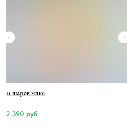
11 шаров микс
1
б
2 390
руб.
3