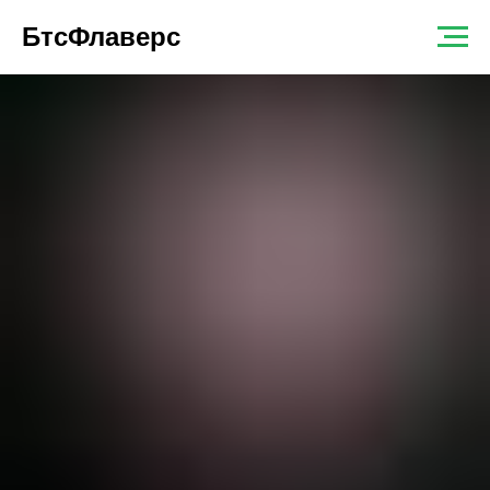
БтсФлаверс