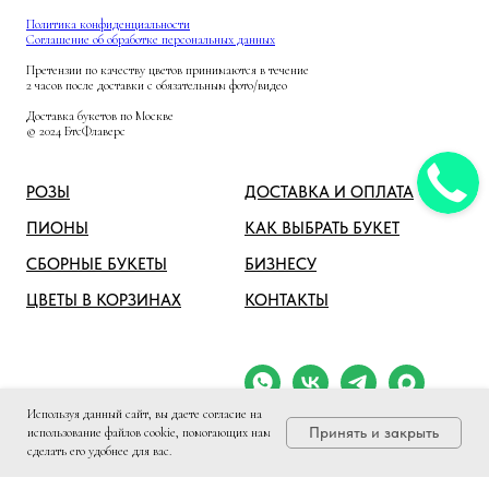
Политика конфиденциальности
Соглашение об обработке персональных данных
Претензии по качеству цветов принимаются в течение
2 часов после доставки с обязательным фото/видео
Доставка букетов по Москве
© 2024 БтсФлаверс
РОЗЫ
ДОСТАВКА И ОПЛАТА
ПИОНЫ
КАК ВЫБРАТЬ БУКЕТ
СБОРНЫЕ БУКЕТЫ
БИЗНЕСУ
ЦВЕТЫ В КОРЗИНАХ
КОНТАКТЫ
Используя данный сайт, вы даете согласие на
Принять и закрыть
использование файлов cookie, помогающих нам
сделать его удобнее для вас.
WhatsApp
Telegram
Вконтакте
МАКС
Звонок