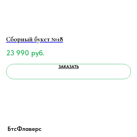
Сборный букет №18
Бу
23 990
руб.
7
ЗАКАЗАТЬ
БтсФлаверс