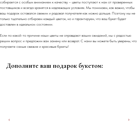
собирается с особым вниманием к качеству – цветы поступают к нам от проверенных
поставщиков и всегда хранятся в надлежащих условиях. Мы понимаем, как важно, чтобы
ваш подарок оставался свежим и радовал получателя как можно дольше. Поэтому мы не
только тщательно отбираем каждый цветок, но и гарантируем, что ваш букет будет
доставлен в идеальном состоянии.
Если по какой-то причине наши цветы не оправдают ваших ожиданий, мы с радостью
решим вопрос и предложим вам замену или возврат. С нами вы можете быть уверены, что
получаете самые свежие и красивые букеты!
Дополните ваш подарок букетом: