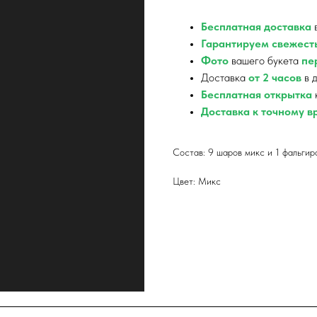
Бесплатная доставка
в
Гарантируем свежест
Фото
вашего букета
пер
Доставка
от 2 часов
в д
Бесплатная открытка
Доставка к точному 
Состав: 9 шаров микс и 1 фальгир
Цвет: Микс