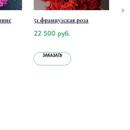
рзине
51 французская роза
Бук
пи
22 500
руб.
8 
ЗАКАЗАТЬ