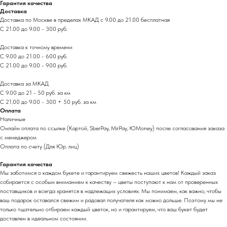
Гарантия качества
Доставка
Доставка по Москве в пределах МКАД с 9.00 до 21.00 бесплатная
С 21.00 до 9.00 - 300 руб.
Доставка к точному времени
С 9.00 до 21.00 - 600 руб.
С 21.00 до 9.00 - 900 руб.
Доставка за МКАД
С 9.00 до 21 - 50 руб. за км
С 21.00 до 9.00 - 300 + 50 руб. за км
Оплата
Наличные
Онлайн оплата по ссылке (Картой, SberPay, MirPay, ЮMoney) после согласования заказа
с менеджером
Оплата по счету (Для Юр. лиц)
Гарантия качества
Мы заботимся о каждом букете и гарантируем свежесть наших цветов! Каждый заказ
собирается с особым вниманием к качеству – цветы поступают к нам от проверенных
поставщиков и всегда хранятся в надлежащих условиях. Мы понимаем, как важно, чтобы
ваш подарок оставался свежим и радовал получателя как можно дольше. Поэтому мы не
только тщательно отбираем каждый цветок, но и гарантируем, что ваш букет будет
доставлен в идеальном состоянии.