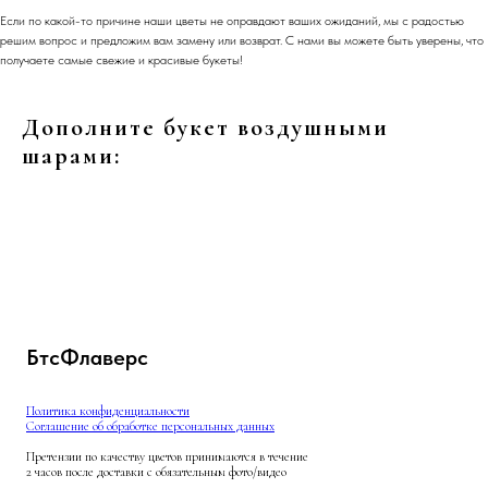
Если по какой-то причине наши цветы не оправдают ваших ожиданий, мы с радостью
решим вопрос и предложим вам замену или возврат. С нами вы можете быть уверены, что
получаете самые свежие и красивые букеты!
Дополните букет воздушными
шарами:
БтсФлаверс
Политика конфиденциальности
Соглашение об обработке персональных данных
Претензии по качеству цветов принимаются в течение
2 часов после доставки с обязательным фото/видео