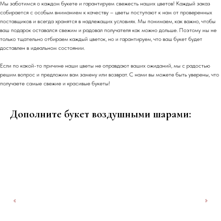
Мы заботимся о каждом букете и гарантируем свежесть наших цветов! Каждый заказ
собирается с особым вниманием к качеству – цветы поступают к нам от проверенных
поставщиков и всегда хранятся в надлежащих условиях. Мы понимаем, как важно, чтобы
ваш подарок оставался свежим и радовал получателя как можно дольше. Поэтому мы не
только тщательно отбираем каждый цветок, но и гарантируем, что ваш букет будет
доставлен в идеальном состоянии.
Если по какой-то причине наши цветы не оправдают ваших ожиданий, мы с радостью
решим вопрос и предложим вам замену или возврат. С нами вы можете быть уверены, что
получаете самые свежие и красивые букеты!
Дополните букет воздушными шарами: