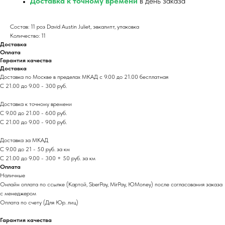
Доставка к точному времени
в день заказа
Состав: 11 роз David Austin Juliet, эвкалипт, упаковка
Количество: 11
Доставка
Оплата
Гарантия качества
Доставка
Доставка по Москве в пределах МКАД с 9.00 до 21.00 бесплатная
С 21.00 до 9.00 - 300 руб.
Доставка к точному времени
С 9.00 до 21.00 - 600 руб.
С 21.00 до 9.00 - 900 руб.
Доставка за МКАД
С 9.00 до 21 - 50 руб. за км
С 21.00 до 9.00 - 300 + 50 руб. за км
Оплата
Наличные
Онлайн оплата по ссылке (Картой, SberPay, MirPay, ЮMoney) после согласования заказа
с менеджером
Оплата по счету (Для Юр. лиц)
Гарантия качества