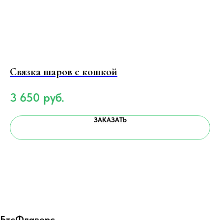
Связка шаров c кошкой
С
3 650
руб.
3
ЗАКАЗАТЬ
БтсФлаверс