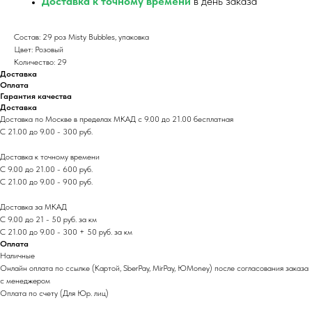
Доставка к точному времени
в день заказа
Состав: 29 роз Misty Bubbles, упаковка
Цвет: Розовый
Количество: 29
Доставка
Оплата
Гарантия качества
Доставка
Доставка по Москве в пределах МКАД с 9.00 до 21.00 бесплатная
С 21.00 до 9.00 - 300 руб.
Доставка к точному времени
С 9.00 до 21.00 - 600 руб.
С 21.00 до 9.00 - 900 руб.
Доставка за МКАД
С 9.00 до 21 - 50 руб. за км
С 21.00 до 9.00 - 300 + 50 руб. за км
Оплата
Наличные
Онлайн оплата по ссылке (Картой, SberPay, MirPay, ЮMoney) после согласования заказа
с менеджером
Оплата по счету (Для Юр. лиц)