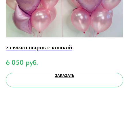
2 связки шаров c кошкой
1
6 050
руб.
2
ЗАКАЗАТЬ