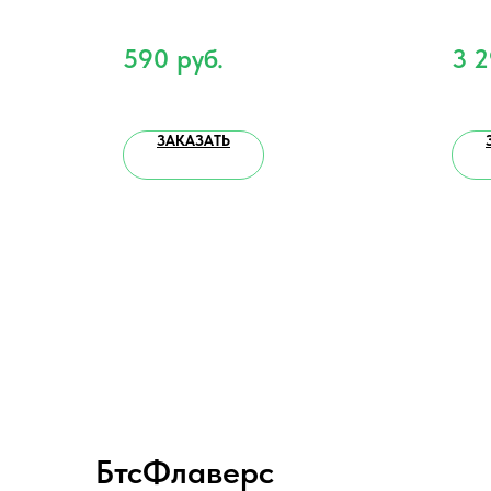
 116 г.
590
руб.
3 
ЗАКАЗАТЬ
БтсФлаверс