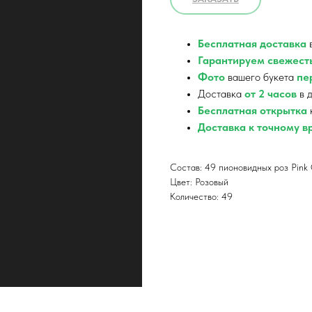
Бесплатная доставка
в
Гарантируем свежест
Фото
вашего букета
пер
Доставка
от 2 часов
в д
Бесплатная открытка
Доставка к точному 
Состав: 49 пионовидных роз Pink 
Цвет: Розовый
Количество: 49