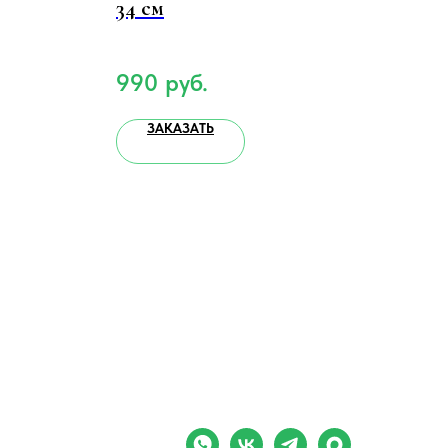
34 см
мо
лес
990
руб.
69
ЗАКАЗАТЬ