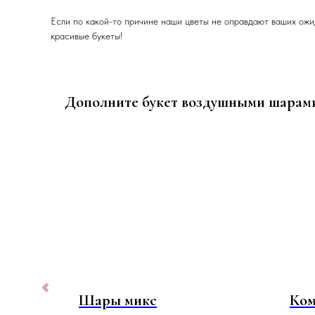
Если по какой-то причине наши цветы не оправдают ваших ожи
красивые букеты!
Дополните букет воздушными шарам
 Крем
Шары микс
Ком