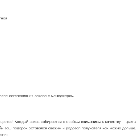
тная
после согласования заказа с менеджером
цветов! Каждый заказ собирается с особым вниманием к качеству – цветы 
бы ваш подарок оставался свежим и радовал получателя как можно дольше.
янии.