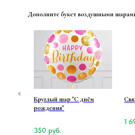
Дополните букет воздушными шарам
кой
Круглый шар "С днём
Свя
рождения"
1 6
350
руб.