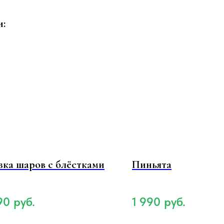
и:
зка шаров с блёстками
Пиньята
90
руб.
1 990
руб.