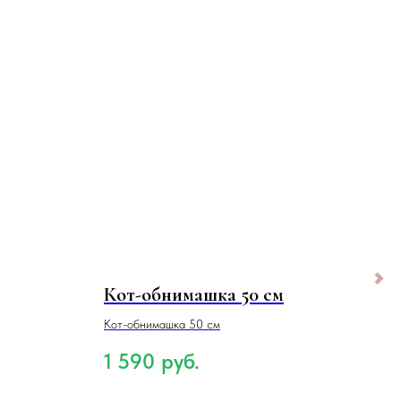
Кот-обнимашка 50 см
Гус
Кот-обнимашка 50 см
1 590
руб.
2 