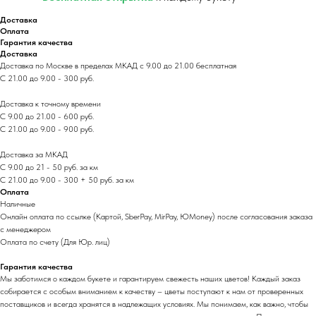
Доставка
Оплата
Гарантия качества
Доставка
Доставка по Москве в пределах МКАД с 9.00 до 21.00 бесплатная
С 21.00 до 9.00 - 300 руб.
Доставка к точному времени
С 9.00 до 21.00 - 600 руб.
С 21.00 до 9.00 - 900 руб.
Доставка за МКАД
С 9.00 до 21 - 50 руб. за км
С 21.00 до 9.00 - 300 + 50 руб. за км
Оплата
Наличные
Онлайн оплата по ссылке (Картой, SberPay, MirPay, ЮMoney) после согласования заказа
с менеджером
Оплата по счету (Для Юр. лиц)
Гарантия качества
Мы заботимся о каждом букете и гарантируем свежесть наших цветов! Каждый заказ
собирается с особым вниманием к качеству – цветы поступают к нам от проверенных
поставщиков и всегда хранятся в надлежащих условиях. Мы понимаем, как важно, чтобы