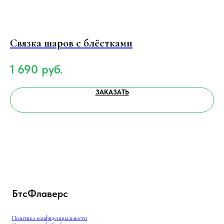
Связка шаров с блёстками
М
1 690
руб.
1
ЗАКАЗАТЬ
БтсФлаверс
Политика конфиденциальности