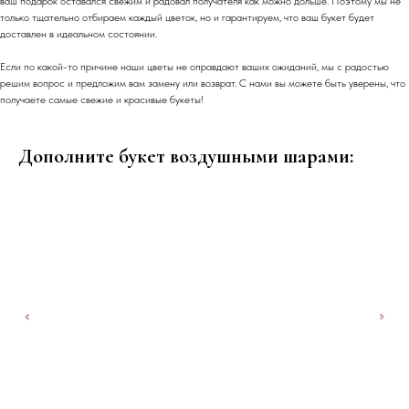
ваш подарок оставался свежим и радовал получателя как можно дольше. Поэтому мы не
только тщательно отбираем каждый цветок, но и гарантируем, что ваш букет будет
доставлен в идеальном состоянии.
Если по какой-то причине наши цветы не оправдают ваших ожиданий, мы с радостью
решим вопрос и предложим вам замену или возврат. С нами вы можете быть уверены, что
получаете самые свежие и красивые букеты!
Дополните букет воздушными шарами: