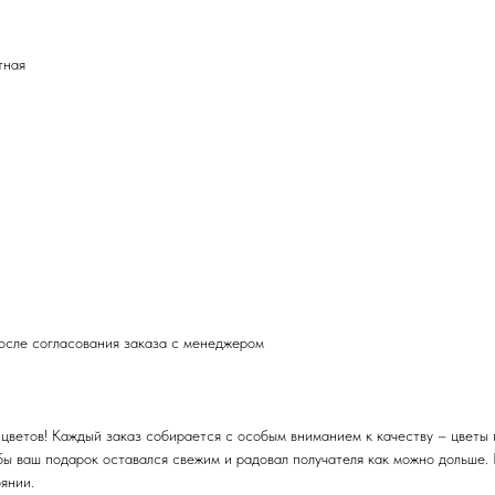
тная
после согласования заказа с менеджером
цветов! Каждый заказ собирается с особым вниманием к качеству – цветы 
бы ваш подарок оставался свежим и радовал получателя как можно дольше.
янии.