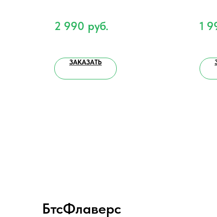
0
руб.
2 990
руб.
1 9
ЗАКАЗАТЬ
БтсФлаверс