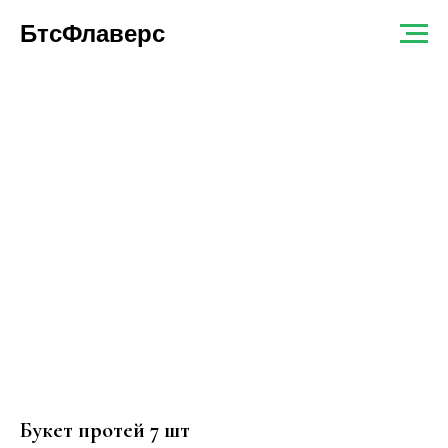
БтсФлаверс
Букет протей 7 шт