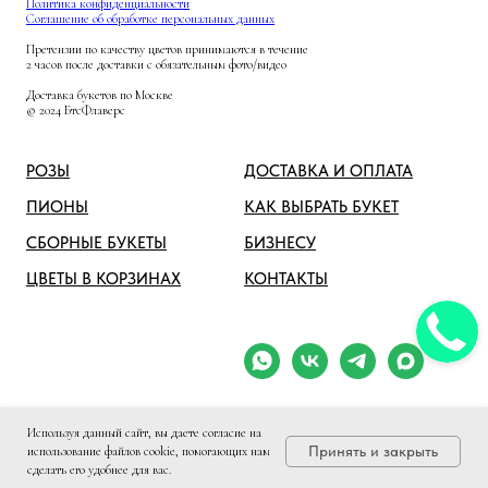
Политика конфиденциальности
Соглашение об обработке персональных данных
Претензии по качеству цветов принимаются в течение
2 часов после доставки с обязательным фото/видео
Доставка букетов по Москве
© 2024 БтсФлаверс
РОЗЫ
ДОСТАВКА И ОПЛАТА
ПИОНЫ
КАК ВЫБРАТЬ БУКЕТ
СБОРНЫЕ БУКЕТЫ
БИЗНЕСУ
ЦВЕТЫ В КОРЗИНАХ
КОНТАКТЫ
Используя данный сайт, вы даете согласие на
Принять и закрыть
использование файлов cookie, помогающих нам
сделать его удобнее для вас.
WhatsApp
Telegram
Вконтакте
МАКС
Звонок