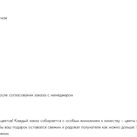
тная
после согласования заказа с менеджером
цветов! Каждый заказ собирается с особым вниманием к качеству – цветы 
бы ваш подарок оставался свежим и радовал получателя как можно дольше.
янии.