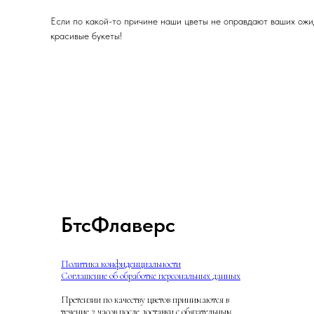
Если по какой-то причине наши цветы не оправдают ваших ожи
красивые букеты!
БтсФлаверс
Политика конфиденциальности
Соглашение об обработке персональных данных
Претензии по качеству цветов принимаются в
течение 2 часов после доставки с обязательным