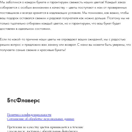
Мы заботимся о каждом букете и гарантируем свежесть наших цветов! Каждый заказ
собирается с особым вниманием к качеству – цветы поступают к нам от проверенных
поставщиков и всегда хранятся в надлежащих условиях. Мы понимаем, как важно, чтобы
ваш подарок оставался свежим и радовал получателя как можно дольше. Поэтому мы не
только тщательно отбираем каждый цветок, но и гарантируем, что ваш букет будет
доставлен в идеальном состоянии.
Если по какой-то причине наши цветы не оправдают ваших ожиданий, мы с радостью
решим вопрос и предложим вам замену или возврат. С нами вы можете быть уверены, что
получаете самые свежие и красивые букеты!
БтсФлаверс
Политика конфиденциальности
Соглашение об обработке персональных данных
Претензии по качеству цветов принимаются в течение
2 часов после доставки с обязательным фото/видео