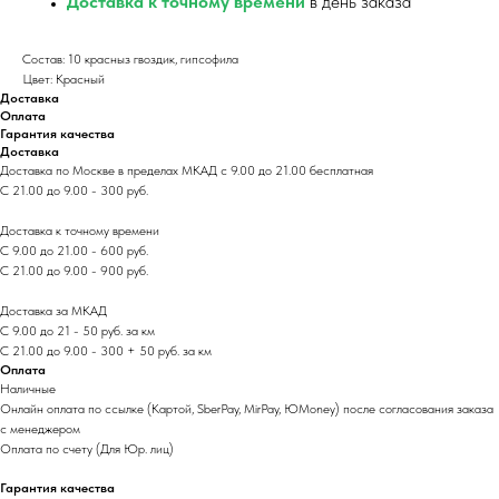
Доставка к точному времени
в день заказа
Состав: 10 красныз гвоздик, гипсофила
Цвет: Красный
Доставка
Оплата
Гарантия качества
Доставка
Доставка по Москве в пределах МКАД с 9.00 до 21.00 бесплатная
С 21.00 до 9.00 - 300 руб.
Доставка к точному времени
С 9.00 до 21.00 - 600 руб.
С 21.00 до 9.00 - 900 руб.
Доставка за МКАД
С 9.00 до 21 - 50 руб. за км
С 21.00 до 9.00 - 300 + 50 руб. за км
Оплата
Наличные
Онлайн оплата по ссылке (Картой, SberPay, MirPay, ЮMoney) после согласования заказа
с менеджером
Оплата по счету (Для Юр. лиц)
Гарантия качества