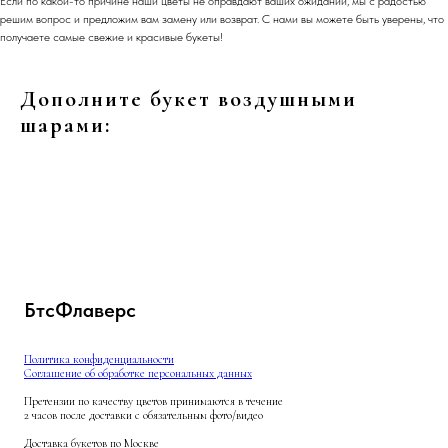
Если по какой-то причине наши цветы не оправдают ваших ожиданий, мы с радостью
решим вопрос и предложим вам замену или возврат. С нами вы можете быть уверены, что
получаете самые свежие и красивые букеты!
Дополните букет воздушными
шарами:
БтсФлаверс
Политика конфиденциальности
Соглашение об обработке персональных данных
Претензии по качеству цветов принимаются в течение
2 часов после доставки с обязательным фото/видео
Доставка букетов по Москве