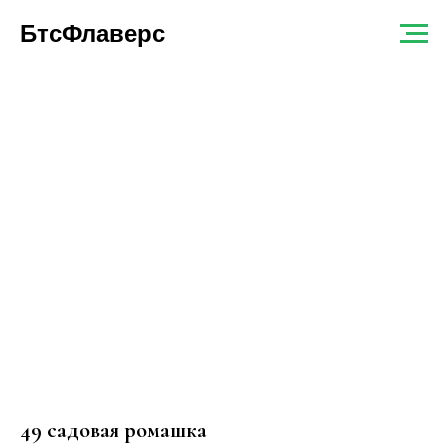
БтсФлаверс
49 садовая ромашка