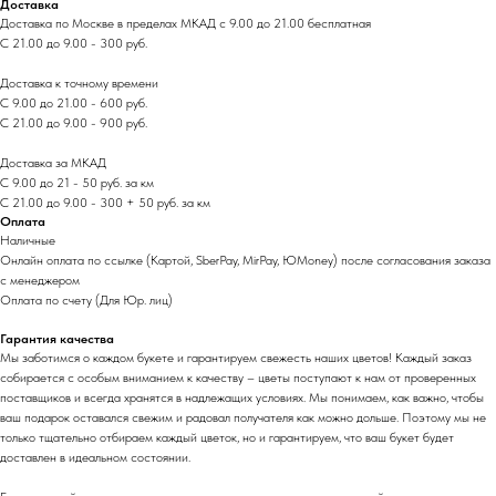
Доставка
Доставка по Москве в пределах МКАД с 9.00 до 21.00 бесплатная
С 21.00 до 9.00 - 300 руб.
Доставка к точному времени
С 9.00 до 21.00 - 600 руб.
С 21.00 до 9.00 - 900 руб.
Доставка за МКАД
С 9.00 до 21 - 50 руб. за км
С 21.00 до 9.00 - 300 + 50 руб. за км
Оплата
Наличные
Онлайн оплата по ссылке (Картой, SberPay, MirPay, ЮMoney) после согласования заказа
с менеджером
Оплата по счету (Для Юр. лиц)
Гарантия качества
Мы заботимся о каждом букете и гарантируем свежесть наших цветов! Каждый заказ
собирается с особым вниманием к качеству – цветы поступают к нам от проверенных
поставщиков и всегда хранятся в надлежащих условиях. Мы понимаем, как важно, чтобы
ваш подарок оставался свежим и радовал получателя как можно дольше. Поэтому мы не
только тщательно отбираем каждый цветок, но и гарантируем, что ваш букет будет
доставлен в идеальном состоянии.