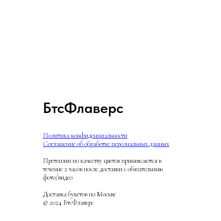
БтсФлаверс
Политика конфиденциальности
Соглашение об обработке персональных данных
Претензии по качеству цветов принимаются в
течение 2 часов после доставки с обязательным
фото/видео
Доставка букетов по Москве
© 2024 БтсФлаверс